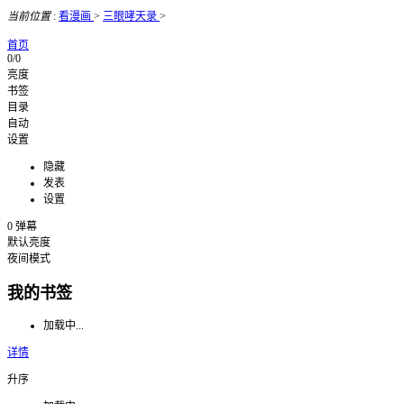
当前位置
:
看漫画
>
三眼哮天录
>
首页
0/0
亮度
书签
目录
自动
设置
隐藏
发表
设置
0
弹幕
默认亮度
夜间模式
我的书签
加载中...
详情
升序