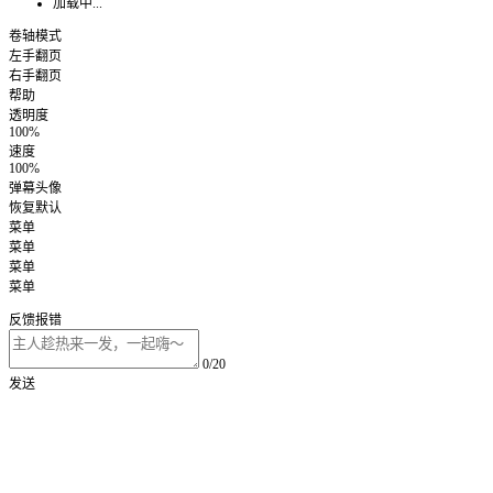
加载中...
卷轴模式
左手翻页
右手翻页
帮助
透明度
100%
速度
100%
弹幕头像
恢复默认
菜单
菜单
菜单
菜单
反馈报错
0/20
发送