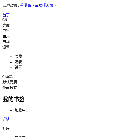
当前位置
:
看漫画
>
三眼哮天录
>
首页
0/0
亮度
书签
目录
自动
设置
隐藏
发表
设置
0
弹幕
默认亮度
夜间模式
我的书签
加载中...
详情
升序