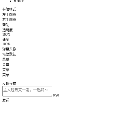
加载中...
卷轴模式
左手翻页
右手翻页
帮助
透明度
100%
速度
100%
弹幕头像
恢复默认
菜单
菜单
菜单
菜单
反馈报错
0/20
发送