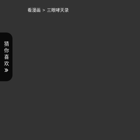
看漫画
>
三眼哮天录
猜
你
喜
欢