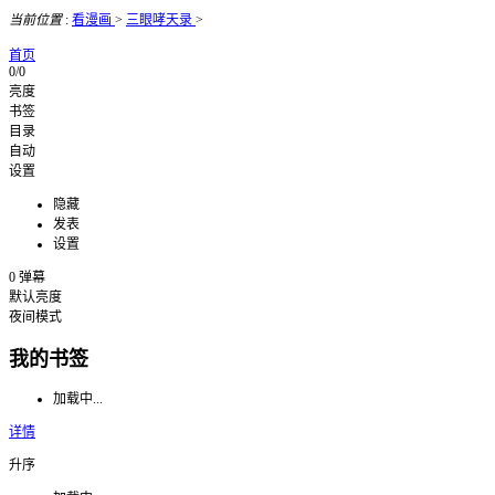
当前位置
:
看漫画
>
三眼哮天录
>
首页
0/0
亮度
书签
目录
自动
设置
隐藏
发表
设置
0
弹幕
默认亮度
夜间模式
我的书签
加载中...
详情
升序