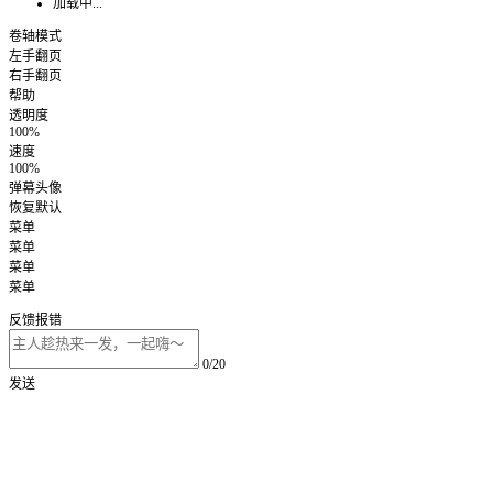
加载中...
卷轴模式
左手翻页
右手翻页
帮助
透明度
100%
速度
100%
弹幕头像
恢复默认
菜单
菜单
菜单
菜单
反馈报错
0/20
发送