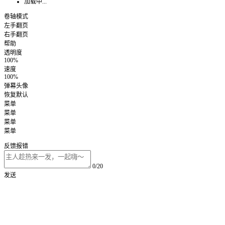
加载中...
卷轴模式
左手翻页
右手翻页
帮助
透明度
100%
速度
100%
弹幕头像
恢复默认
菜单
菜单
菜单
菜单
反馈报错
0/20
发送