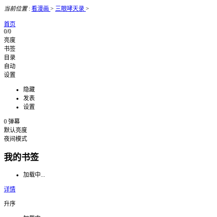
当前位置
:
看漫画
>
三眼哮天录
>
首页
0/0
亮度
书签
目录
自动
设置
隐藏
发表
设置
0
弹幕
默认亮度
夜间模式
我的书签
加载中...
详情
升序