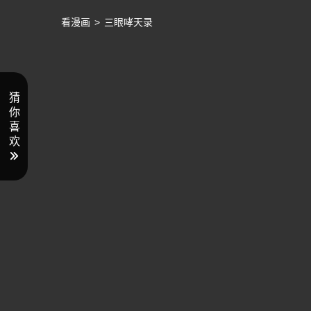
看漫画
>
三眼哮天录
猜
你
喜
欢