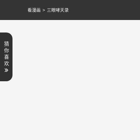
看漫画
>
三眼哮天录
猜
你
喜
欢