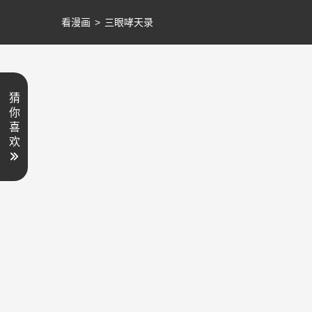
看漫画
>
三眼哮天录
猜
你
喜
欢