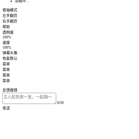
加载中...
卷轴模式
左手翻页
右手翻页
帮助
透明度
100%
速度
100%
弹幕头像
恢复默认
菜单
菜单
菜单
菜单
反馈报错
0/20
发送