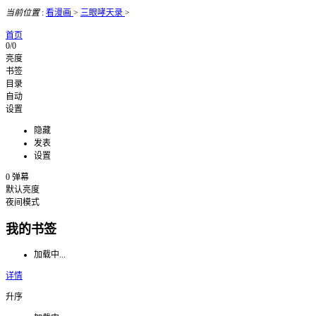
当前位置
:
看漫画
>
三眼哮天录
>
首页
0/0
亮度
书签
目录
自动
设置
隐藏
发表
设置
0
弹幕
默认亮度
夜间模式
我的书签
加载中...
详情
升序