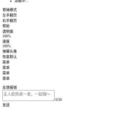
加载中...
卷轴模式
左手翻页
右手翻页
帮助
透明度
100%
速度
100%
弹幕头像
恢复默认
菜单
菜单
菜单
菜单
反馈报错
0/20
发送