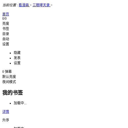
当前位置
:
看漫画
>
三眼哮天录
>
首页
0/0
亮度
书签
目录
自动
设置
隐藏
发表
设置
0
弹幕
默认亮度
夜间模式
我的书签
加载中...
详情
升序