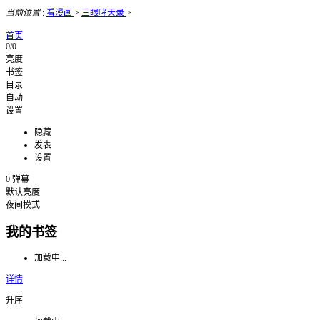
当前位置
:
看漫画
>
三眼哮天录
>
首页
0/0
亮度
书签
目录
自动
设置
隐藏
发表
设置
0
弹幕
默认亮度
夜间模式
我的书签
加载中...
详情
升序