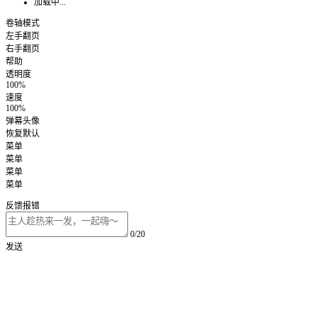
加载中...
卷轴模式
左手翻页
右手翻页
帮助
透明度
100%
速度
100%
弹幕头像
恢复默认
菜单
菜单
菜单
菜单
反馈报错
0/20
发送