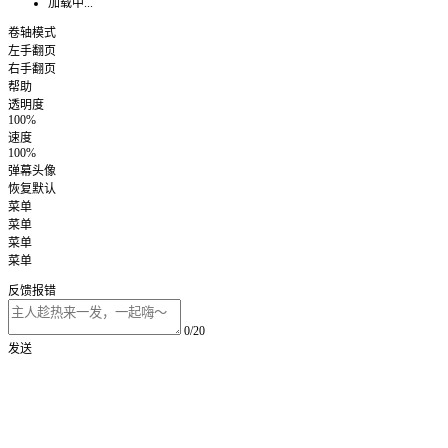
加载中...
卷轴模式
左手翻页
右手翻页
帮助
透明度
100%
速度
100%
弹幕头像
恢复默认
菜单
菜单
菜单
菜单
反馈报错
0/20
发送