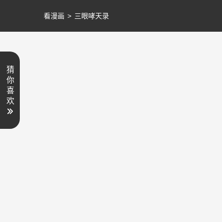
看漫画
>
三眼哮天录
猜
你
喜
欢