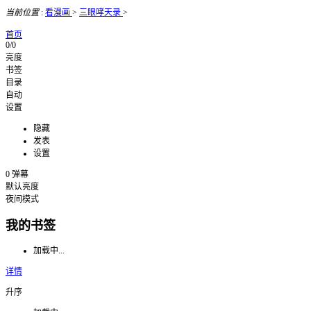
当前位置
:
看漫画
>
三眼哮天录
>
首页
0/0
亮度
书签
目录
自动
设置
隐藏
发表
设置
0
弹幕
默认亮度
夜间模式
我的书签
加载中...
详情
升序