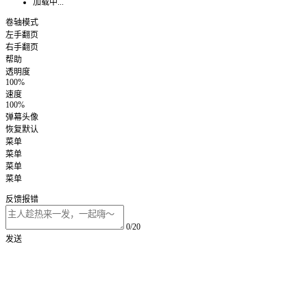
加载中...
卷轴模式
左手翻页
右手翻页
帮助
透明度
100%
速度
100%
弹幕头像
恢复默认
菜单
菜单
菜单
菜单
反馈报错
0/20
发送