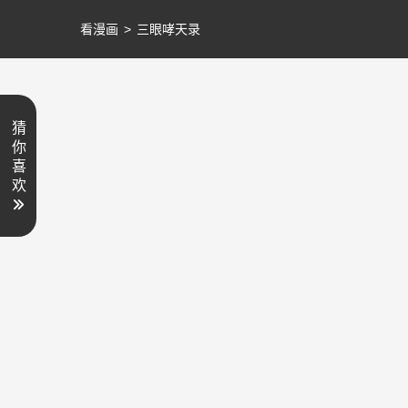
看漫画
>
三眼哮天录
猜
你
喜
欢