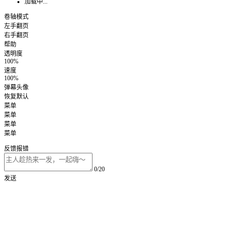
加载中...
卷轴模式
左手翻页
右手翻页
帮助
透明度
100%
速度
100%
弹幕头像
恢复默认
菜单
菜单
菜单
菜单
反馈报错
0/20
发送