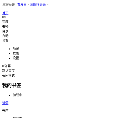
当前位置
:
看漫画
>
三眼哮天录
>
首页
0/0
亮度
书签
目录
自动
设置
隐藏
发表
设置
0
弹幕
默认亮度
夜间模式
我的书签
加载中...
详情
升序