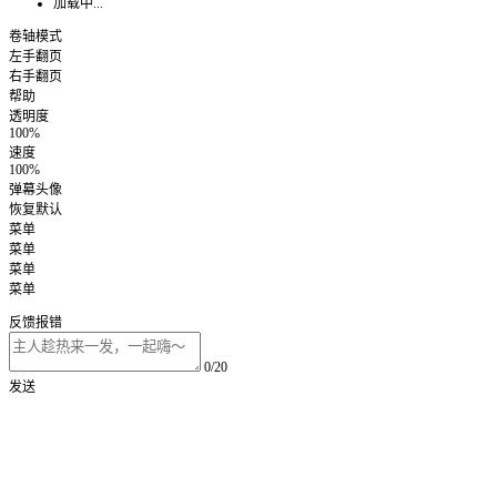
加载中...
卷轴模式
左手翻页
右手翻页
帮助
透明度
100%
速度
100%
弹幕头像
恢复默认
菜单
菜单
菜单
菜单
反馈报错
0/20
发送