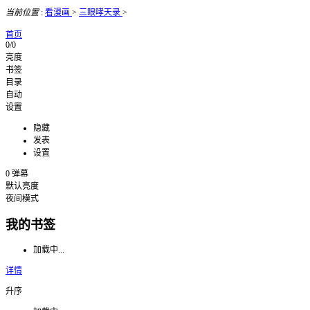
当前位置
:
看漫画
>
三眼哮天录
>
首页
0/0
亮度
书签
目录
自动
设置
隐藏
发表
设置
0
弹幕
默认亮度
夜间模式
我的书签
加载中...
详情
升序