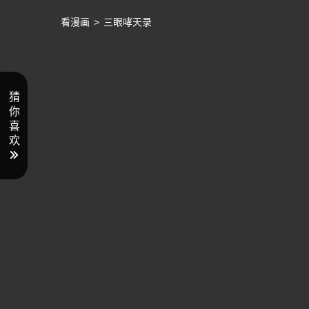
看漫画
>
三眼哮天录
猜
你
喜
欢