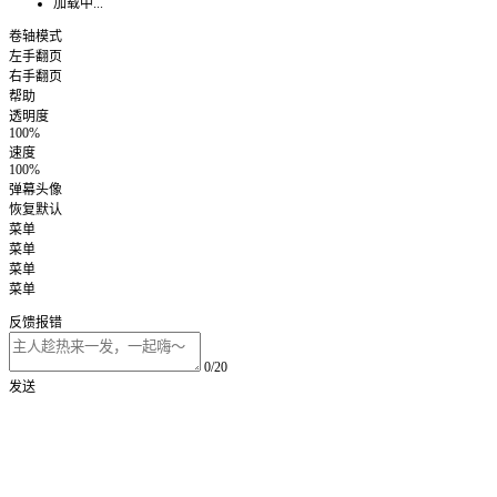
加载中...
卷轴模式
左手翻页
右手翻页
帮助
透明度
100%
速度
100%
弹幕头像
恢复默认
菜单
菜单
菜单
菜单
反馈报错
0/20
发送