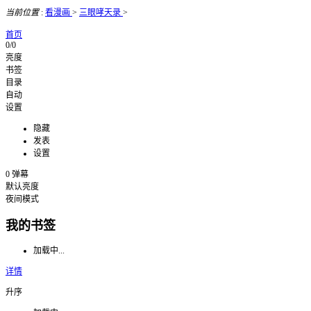
当前位置
:
看漫画
>
三眼哮天录
>
首页
0/0
亮度
书签
目录
自动
设置
隐藏
发表
设置
0
弹幕
默认亮度
夜间模式
我的书签
加载中...
详情
升序