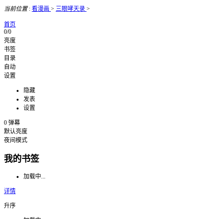
当前位置
:
看漫画
>
三眼哮天录
>
首页
0/0
亮度
书签
目录
自动
设置
隐藏
发表
设置
0
弹幕
默认亮度
夜间模式
我的书签
加载中...
详情
升序