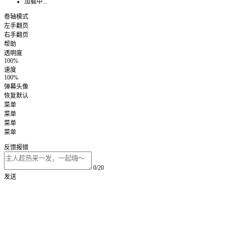
加载中...
卷轴模式
左手翻页
右手翻页
帮助
透明度
100%
速度
100%
弹幕头像
恢复默认
菜单
菜单
菜单
菜单
反馈报错
0/20
发送