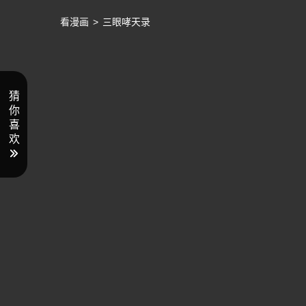
看漫画
>
三眼哮天录
猜
你
喜
欢