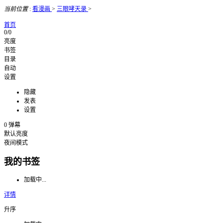
当前位置
:
看漫画
>
三眼哮天录
>
首页
0/0
亮度
书签
目录
自动
设置
隐藏
发表
设置
0
弹幕
默认亮度
夜间模式
我的书签
加载中...
详情
升序