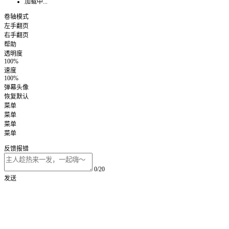
加载中...
卷轴模式
左手翻页
右手翻页
帮助
透明度
100%
速度
100%
弹幕头像
恢复默认
菜单
菜单
菜单
菜单
反馈报错
0/20
发送