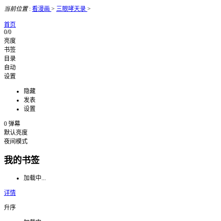
当前位置
:
看漫画
>
三眼哮天录
>
首页
0/0
亮度
书签
目录
自动
设置
隐藏
发表
设置
0
弹幕
默认亮度
夜间模式
我的书签
加载中...
详情
升序