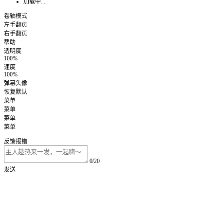
加载中...
卷轴模式
左手翻页
右手翻页
帮助
透明度
100%
速度
100%
弹幕头像
恢复默认
菜单
菜单
菜单
菜单
反馈报错
0/20
发送