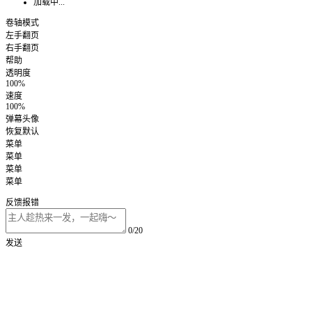
加载中...
卷轴模式
左手翻页
右手翻页
帮助
透明度
100%
速度
100%
弹幕头像
恢复默认
菜单
菜单
菜单
菜单
反馈报错
0/20
发送