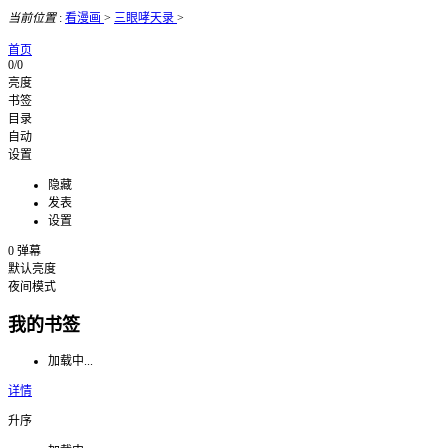
当前位置
:
看漫画
>
三眼哮天录
>
首页
0/0
亮度
书签
目录
自动
设置
隐藏
发表
设置
0
弹幕
默认亮度
夜间模式
我的书签
加载中...
详情
升序