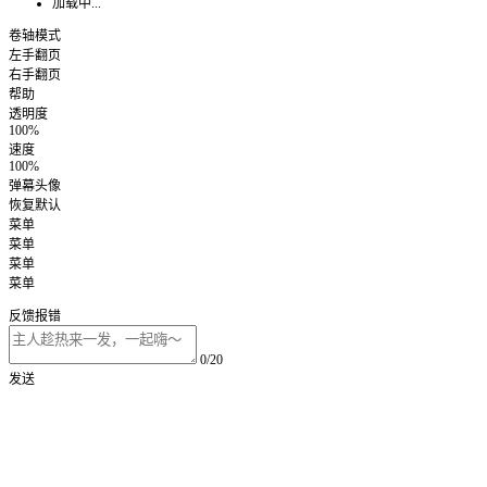
加载中...
卷轴模式
左手翻页
右手翻页
帮助
透明度
100%
速度
100%
弹幕头像
恢复默认
菜单
菜单
菜单
菜单
反馈报错
0/20
发送