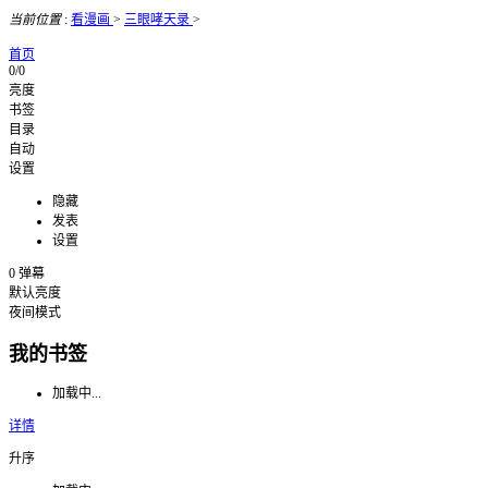
当前位置
:
看漫画
>
三眼哮天录
>
首页
0/0
亮度
书签
目录
自动
设置
隐藏
发表
设置
0
弹幕
默认亮度
夜间模式
我的书签
加载中...
详情
升序