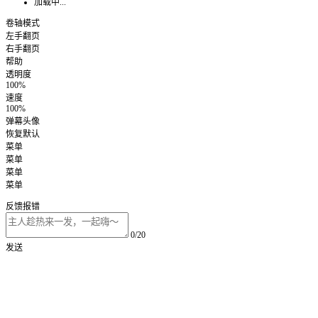
加载中...
卷轴模式
左手翻页
右手翻页
帮助
透明度
100%
速度
100%
弹幕头像
恢复默认
菜单
菜单
菜单
菜单
反馈报错
0/20
发送