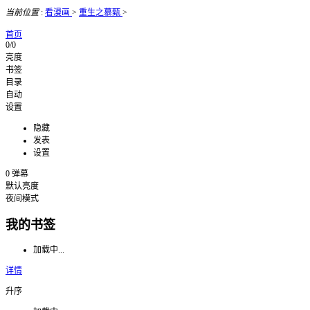
当前位置
:
看漫画
>
重生之慕甄
>
首页
0/0
亮度
书签
目录
自动
设置
隐藏
发表
设置
0
弹幕
默认亮度
夜间模式
我的书签
加载中...
详情
升序