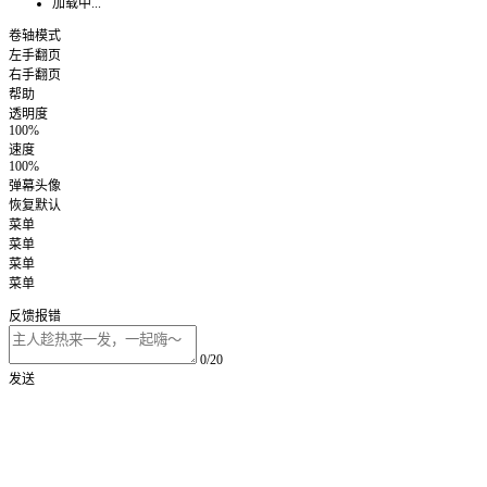
加载中...
卷轴模式
左手翻页
右手翻页
帮助
透明度
100%
速度
100%
弹幕头像
恢复默认
菜单
菜单
菜单
菜单
反馈报错
0/20
发送