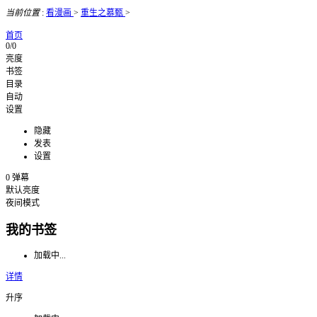
当前位置
:
看漫画
>
重生之慕甄
>
首页
0/0
亮度
书签
目录
自动
设置
隐藏
发表
设置
0
弹幕
默认亮度
夜间模式
我的书签
加载中...
详情
升序