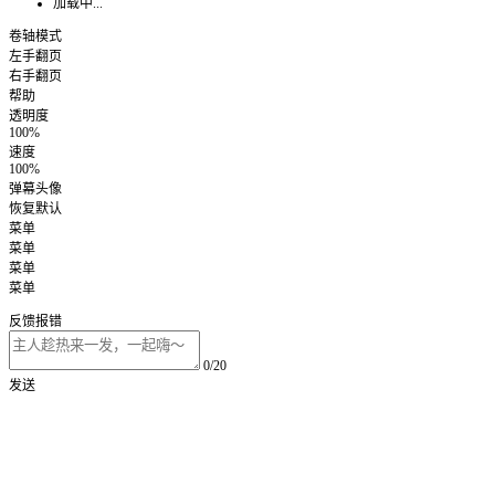
加载中...
卷轴模式
左手翻页
右手翻页
帮助
透明度
100%
速度
100%
弹幕头像
恢复默认
菜单
菜单
菜单
菜单
反馈报错
0/20
发送