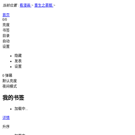
当前位置
:
看漫画
>
重生之慕甄
>
首页
0/0
亮度
书签
目录
自动
设置
隐藏
发表
设置
0
弹幕
默认亮度
夜间模式
我的书签
加载中...
详情
升序