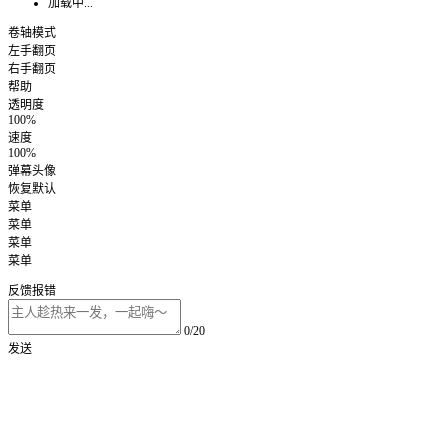
加载中...
卷轴模式
左手翻页
右手翻页
帮助
透明度
100%
速度
100%
弹幕头像
恢复默认
菜单
菜单
菜单
菜单
反馈报错
0/20
发送