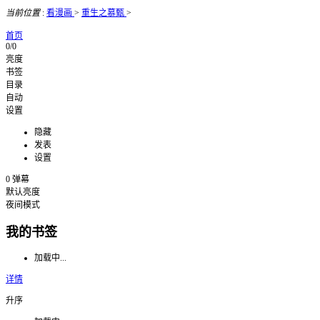
当前位置
:
看漫画
>
重生之慕甄
>
首页
0/0
亮度
书签
目录
自动
设置
隐藏
发表
设置
0
弹幕
默认亮度
夜间模式
我的书签
加载中...
详情
升序