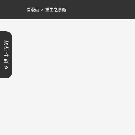
看漫画
>
重生之慕甄
猜
你
喜
欢