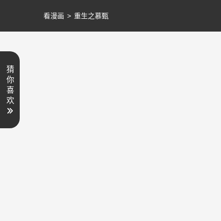
看漫画
>
重生之慕甄
猜
你
喜
欢