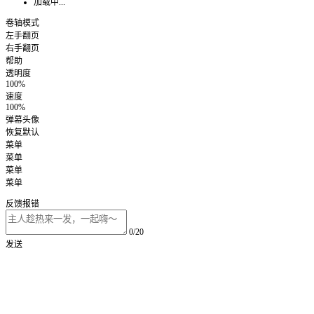
加载中...
卷轴模式
左手翻页
右手翻页
帮助
透明度
100%
速度
100%
弹幕头像
恢复默认
菜单
菜单
菜单
菜单
反馈报错
0/20
发送