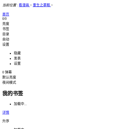
当前位置
:
看漫画
>
重生之慕甄
>
首页
0/0
亮度
书签
目录
自动
设置
隐藏
发表
设置
0
弹幕
默认亮度
夜间模式
我的书签
加载中...
详情
升序