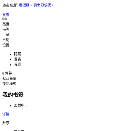
当前位置
:
看漫画
>
骑士幻想夜
>
首页
0/0
亮度
书签
目录
自动
设置
隐藏
发表
设置
0
弹幕
默认亮度
夜间模式
我的书签
加载中...
详情
升序