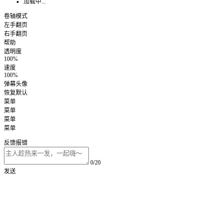
加载中...
卷轴模式
左手翻页
右手翻页
帮助
透明度
100%
速度
100%
弹幕头像
恢复默认
菜单
菜单
菜单
菜单
反馈报错
0/20
发送