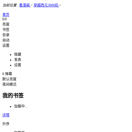
当前位置
:
看漫画
>
穿越西元3000后
>
首页
0/0
亮度
书签
目录
自动
设置
隐藏
发表
设置
0
弹幕
默认亮度
夜间模式
我的书签
加载中...
详情
升序