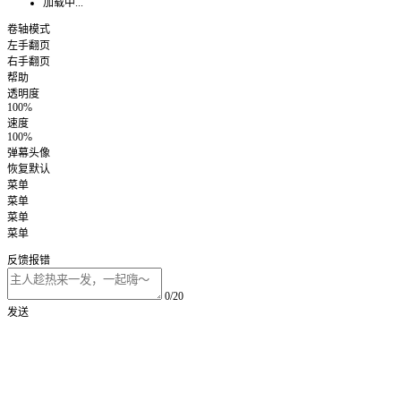
加载中...
卷轴模式
左手翻页
右手翻页
帮助
透明度
100%
速度
100%
弹幕头像
恢复默认
菜单
菜单
菜单
菜单
反馈报错
0/20
发送