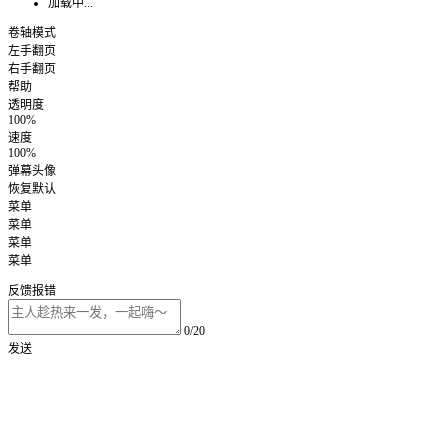
加载中...
卷轴模式
左手翻页
右手翻页
帮助
透明度
100%
速度
100%
弹幕头像
恢复默认
菜单
菜单
菜单
菜单
反馈报错
0/20
发送