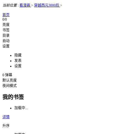
当前位置
:
看漫画
>
穿越西元3000后
>
首页
0/0
亮度
书签
目录
自动
设置
隐藏
发表
设置
0
弹幕
默认亮度
夜间模式
我的书签
加载中...
详情
升序