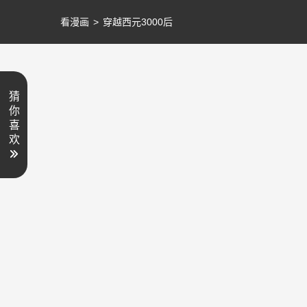
看漫画
>
穿越西元3000后
猜
你
喜
欢