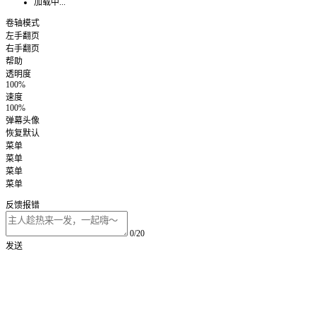
加载中...
卷轴模式
左手翻页
右手翻页
帮助
透明度
100%
速度
100%
弹幕头像
恢复默认
菜单
菜单
菜单
菜单
反馈报错
0/20
发送