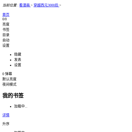
当前位置
:
看漫画
>
穿越西元3000后
>
首页
0/0
亮度
书签
目录
自动
设置
隐藏
发表
设置
0
弹幕
默认亮度
夜间模式
我的书签
加载中...
详情
升序