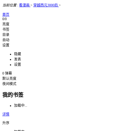
当前位置
:
看漫画
>
穿越西元3000后
>
首页
0/0
亮度
书签
目录
自动
设置
隐藏
发表
设置
0
弹幕
默认亮度
夜间模式
我的书签
加载中...
详情
升序