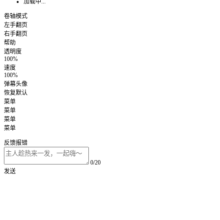
加载中...
卷轴模式
左手翻页
右手翻页
帮助
透明度
100%
速度
100%
弹幕头像
恢复默认
菜单
菜单
菜单
菜单
反馈报错
0/20
发送