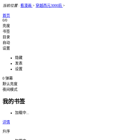
当前位置
:
看漫画
>
穿越西元3000后
>
首页
0/0
亮度
书签
目录
自动
设置
隐藏
发表
设置
0
弹幕
默认亮度
夜间模式
我的书签
加载中...
详情
升序