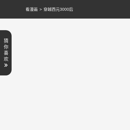
看漫画
>
穿越西元3000后
猜
你
喜
欢