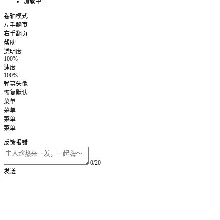
加载中...
卷轴模式
左手翻页
右手翻页
帮助
透明度
100%
速度
100%
弹幕头像
恢复默认
菜单
菜单
菜单
菜单
反馈报错
0/20
发送