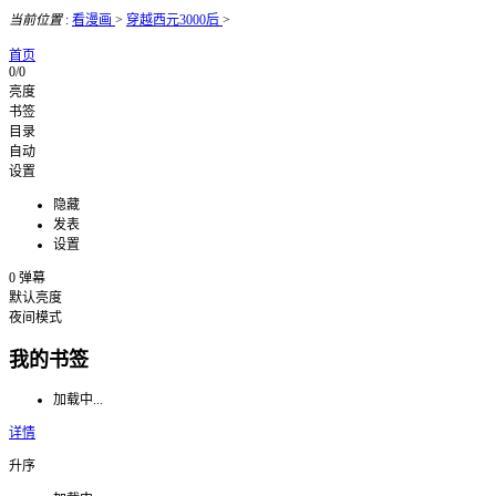
当前位置
:
看漫画
>
穿越西元3000后
>
首页
0/0
亮度
书签
目录
自动
设置
隐藏
发表
设置
0
弹幕
默认亮度
夜间模式
我的书签
加载中...
详情
升序