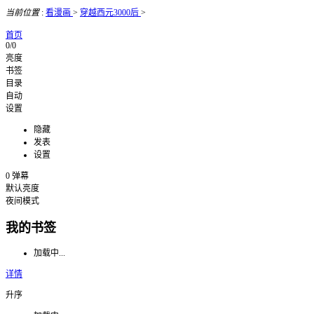
当前位置
:
看漫画
>
穿越西元3000后
>
首页
0/0
亮度
书签
目录
自动
设置
隐藏
发表
设置
0
弹幕
默认亮度
夜间模式
我的书签
加载中...
详情
升序