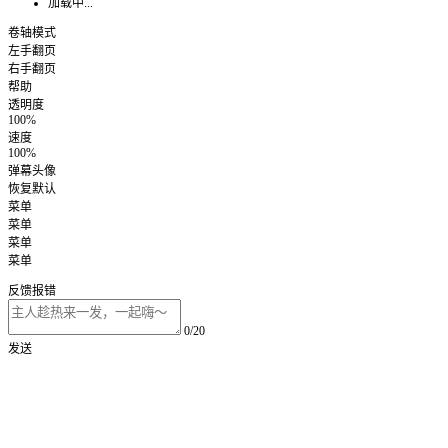
加载中...
卷轴模式
左手翻页
右手翻页
帮助
透明度
100%
速度
100%
弹幕头像
恢复默认
菜单
菜单
菜单
菜单
反馈报错
0/20
发送