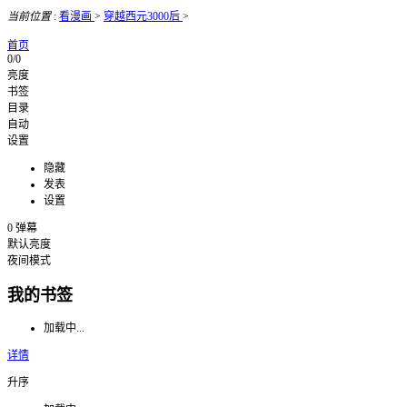
当前位置
:
看漫画
>
穿越西元3000后
>
首页
0/0
亮度
书签
目录
自动
设置
隐藏
发表
设置
0
弹幕
默认亮度
夜间模式
我的书签
加载中...
详情
升序