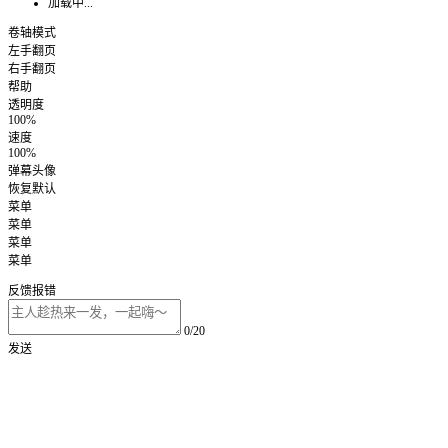
加载中...
卷轴模式
左手翻页
右手翻页
帮助
透明度
100%
速度
100%
弹幕头像
恢复默认
菜单
菜单
菜单
菜单
反馈报错
0/20
发送