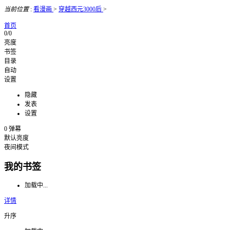
当前位置
:
看漫画
>
穿越西元3000后
>
首页
0/0
亮度
书签
目录
自动
设置
隐藏
发表
设置
0
弹幕
默认亮度
夜间模式
我的书签
加载中...
详情
升序