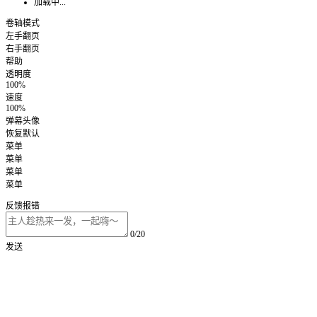
加载中...
卷轴模式
左手翻页
右手翻页
帮助
透明度
100%
速度
100%
弹幕头像
恢复默认
菜单
菜单
菜单
菜单
反馈报错
0/20
发送