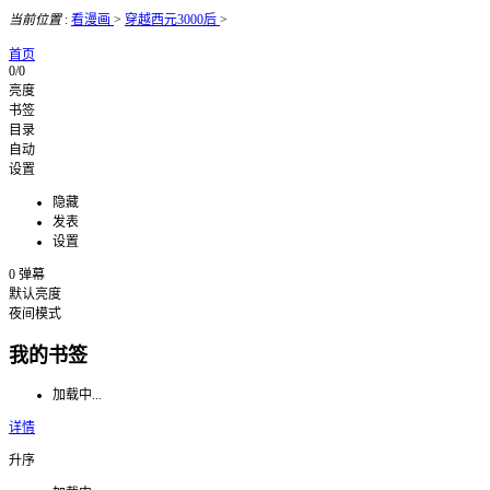
当前位置
:
看漫画
>
穿越西元3000后
>
首页
0/0
亮度
书签
目录
自动
设置
隐藏
发表
设置
0
弹幕
默认亮度
夜间模式
我的书签
加载中...
详情
升序