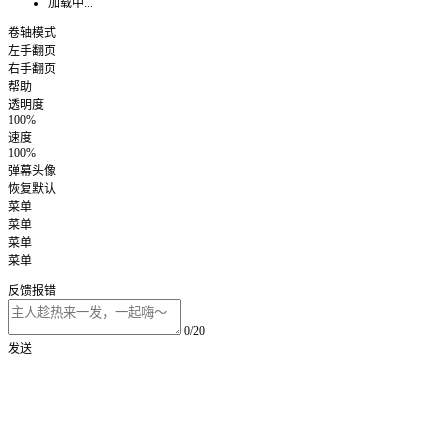
加载中...
卷轴模式
左手翻页
右手翻页
帮助
透明度
100%
速度
100%
弹幕头像
恢复默认
菜单
菜单
菜单
菜单
反馈报错
0/20
发送