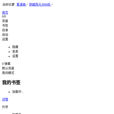
当前位置
:
看漫画
>
穿越西元3000后
>
首页
0/0
亮度
书签
目录
自动
设置
隐藏
发表
设置
0
弹幕
默认亮度
夜间模式
我的书签
加载中...
详情
升序