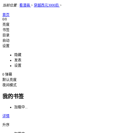
当前位置
:
看漫画
>
穿越西元3000后
>
首页
0/0
亮度
书签
目录
自动
设置
隐藏
发表
设置
0
弹幕
默认亮度
夜间模式
我的书签
加载中...
详情
升序