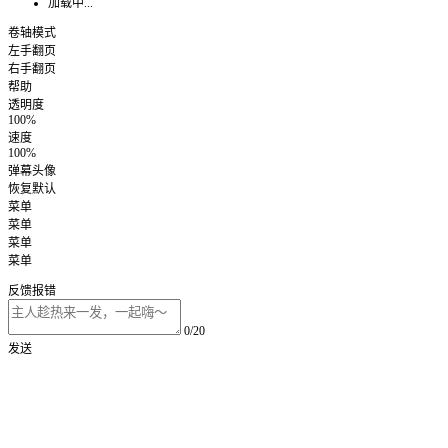
加载中...
卷轴模式
左手翻页
右手翻页
帮助
透明度
100%
速度
100%
弹幕头像
恢复默认
菜单
菜单
菜单
菜单
反馈报错
0/20
发送