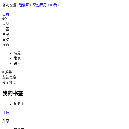
当前位置
:
看漫画
>
穿越西元3000后
>
首页
0/0
亮度
书签
目录
自动
设置
隐藏
发表
设置
0
弹幕
默认亮度
夜间模式
我的书签
加载中...
详情
升序