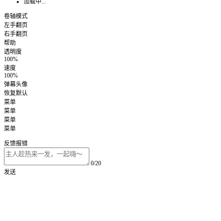
加载中...
卷轴模式
左手翻页
右手翻页
帮助
透明度
100%
速度
100%
弹幕头像
恢复默认
菜单
菜单
菜单
菜单
反馈报错
0/20
发送