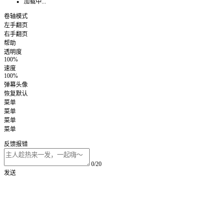
加载中...
卷轴模式
左手翻页
右手翻页
帮助
透明度
100%
速度
100%
弹幕头像
恢复默认
菜单
菜单
菜单
菜单
反馈报错
0/20
发送