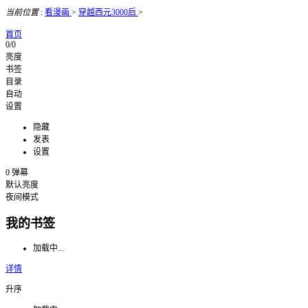
当前位置
:
看漫画
>
穿越西元3000后
>
首页
0/0
亮度
书签
目录
自动
设置
隐藏
发表
设置
0
弹幕
默认亮度
夜间模式
我的书签
加载中...
详情
升序