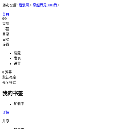
当前位置
:
看漫画
>
穿越西元3000后
>
首页
0/0
亮度
书签
目录
自动
设置
隐藏
发表
设置
0
弹幕
默认亮度
夜间模式
我的书签
加载中...
详情
升序