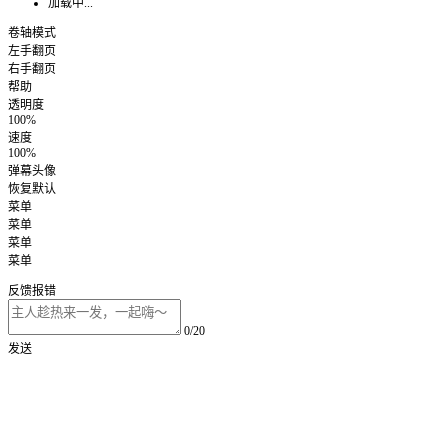
加载中...
卷轴模式
左手翻页
右手翻页
帮助
透明度
100%
速度
100%
弹幕头像
恢复默认
菜单
菜单
菜单
菜单
反馈报错
0/20
发送